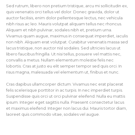
Sed rutrum, libero non pretium tristique, arcu mi sollicitudin ex,
quis venenatis orci tellus vel dolor. Donec gravida, dolor ut
auctor facilisis, enim dolor pellentesque lectus, nec vehicula
nibh risus ac leo. Mauris volutpat aliquam tellus nec rhoncus.
Aliquam et nibh pulvinar, sodales nibh et, pretium urna.
Vivamus quam augue, maximus in consequat imperdiet, iaculis
non nibh. Aliquam erat volutpat. Curabitur venenatis massa sed
lacus tristique, non auctor nisl sodales. Sed ultricies lacus ut
libero faucibus fringilla. Ut nisi tellus, posuere vel mattis nec,
convallis a metus. Nullam elementum molestie felis nec
lobortis. Cras at justo eu elit semper tempor sed quis orci. In
risus magna, malesuada vel elementum ut, finibus et nunc.
Cras dapibus ullamcorper dictum. Vivamus nec erat placerat
felis scelerisque porttitor in ac turpis. In nec imperdiet turpis.
Suspendisse quis orci ut orci pulvinar eleifend. Nulla eu mattis
ipsum. Integer eget sagittis nulla. Praesent consectetur lacus
et maximus eleifend. Integer non lacus dui. Mauris tortor diam,
laoreet quis commodo vitae, sodales vel augue.