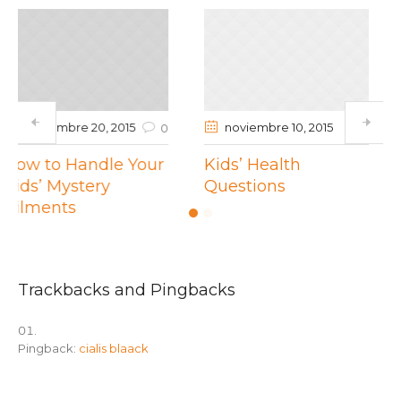
noviembre 10
, 2015
noviembre 23
, 2015
0
1
r
Kids’ Health
Our Definitive
Questions
Guide to Cold and
Flu
Trackbacks and Pingbacks
Pingback:
cialis blaack