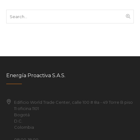
Energía Proactiva S.A.S.
Edificio World Trade Center, calle 100 # 8a - 49 Torre B piso
11 oficina 1101
Bogotá
D.C.
Colombia
08:00-18:00