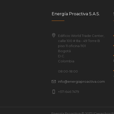
Energía Proactiva S.A.S.
Edificio World Trade Center,
calle 100 # 8a - 49 Torre B
piso 11 oficina 1101
Bogotá
D.C.
Colombia
08:00-18:00
info@energiaproactiva.com
+571 646 7479
Energía Proactiva © 2017 | Derechos 