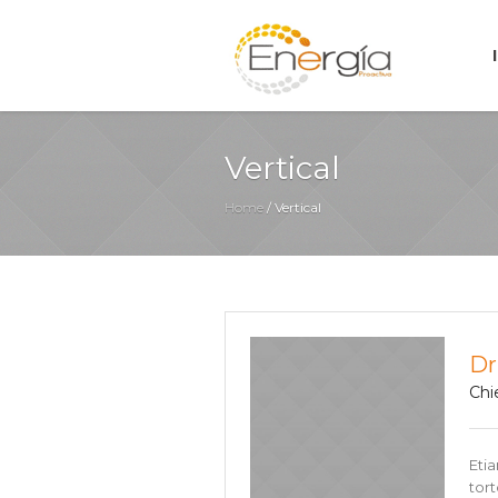
Vertical
Home
/
Vertical
Dr
Chi
Eti
tort