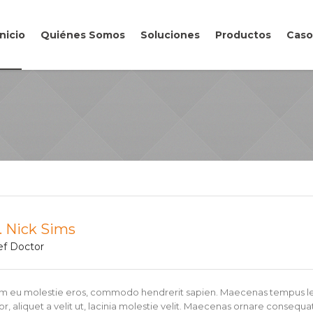
Inicio
Quiénes Somos
Soluciones
Productos
Caso
. Nick Sims
ef Doctor
am eu molestie eros, commodo hendrerit sapien. Maecenas tempus leo a
or, aliquet a velit ut, lacinia molestie velit. Maecenas ornare conseq