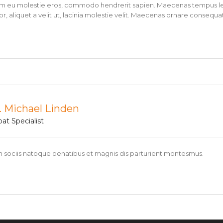
am eu molestie eros, commodo hendrerit sapien. Maecenas tempus leo a
or, aliquet a velit ut, lacinia molestie velit. Maecenas ornare conseq
. Michael Linden
oat Specialist
 sociis natoque penatibus et magnis dis parturient montesmus.