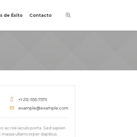
s de Éxito
Contacto
+1-212-555-7575
example@example.com
c nisi iaculis porta. Sed sapien
uat massa ullamcorper dapibus.