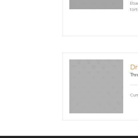
Eti
tort
Dr
Thr
Cum