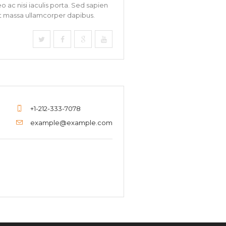
c nisi iaculis porta. Sed sapien
uat massa ullamcorper dapibus.
+1-212-333-7078
example@example.com