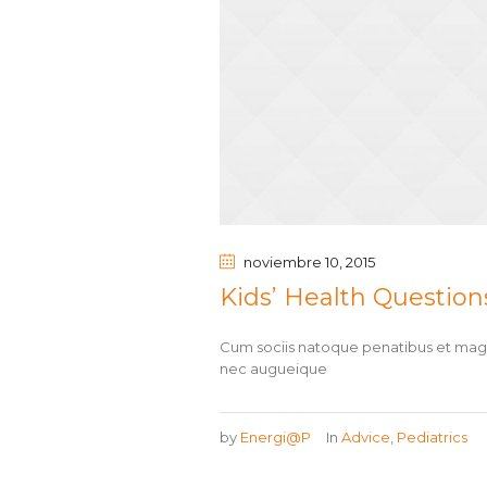
noviembre 10
, 2015
Kids’ Health Question
Cum sociis natoque penatibus et magni
nec augueique
by
Energi@P
In
Advice
,
Pediatrics