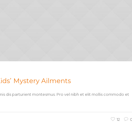
ids’ Mystery Ailments
s dis parturient montesmus. Pro vel nibh et elit mollis commodo et
12