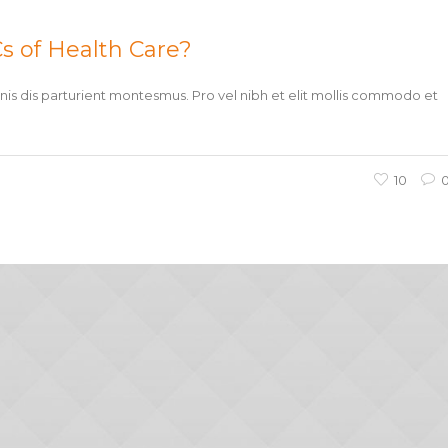
 of Health Care?
s dis parturient montesmus. Pro vel nibh et elit mollis commodo et
10