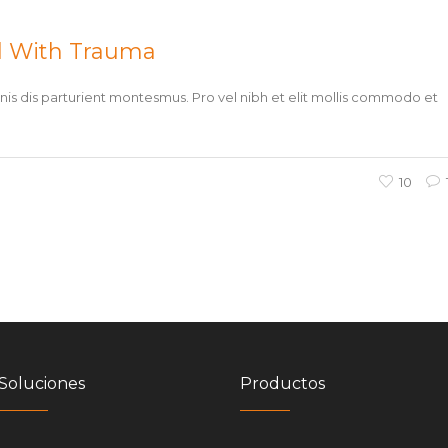
l With Trauma
s dis parturient montesmus. Pro vel nibh et elit mollis commodo et
10
Soluciones
Productos