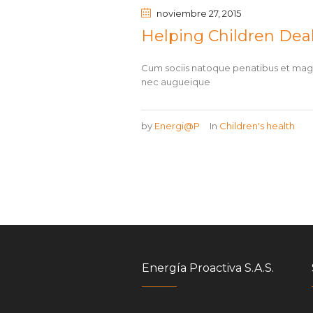
noviembre 27
, 2015
Helping Children Dea
Cum sociis natoque penatibus et magni
nec augueique
by
Energi@P
In
Children's health
Energía Proactiva S.A.S.