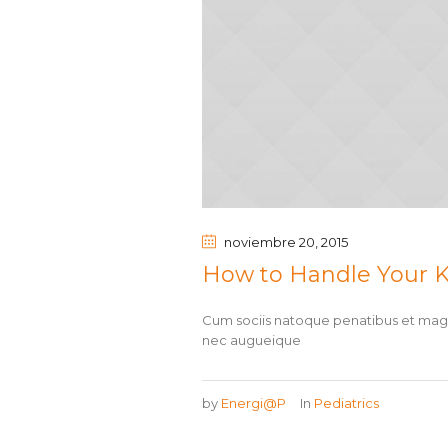
noviembre 20
, 2015
How to Handle Your K
Cum sociis natoque penatibus et magni
nec augueique
by
Energi@P
In
Pediatrics