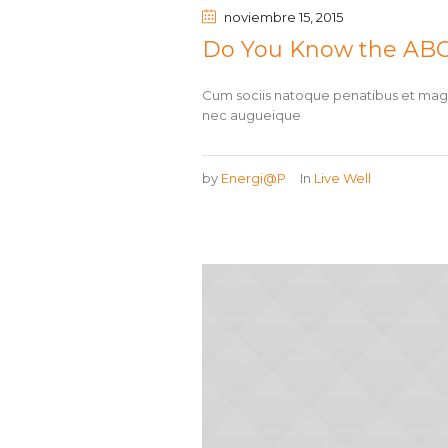
noviembre 15
, 2015
Do You Know the ABCs
Cum sociis natoque penatibus et magni
nec augueique
by
Energi@P
In
Live Well